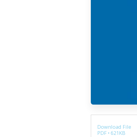
Download File
PDF • 621KB