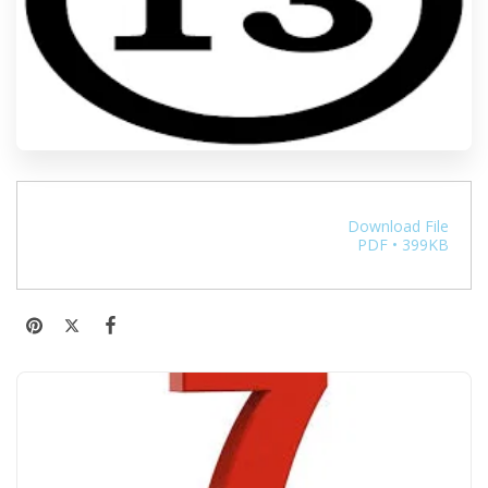
Download File
PDF • 399KB