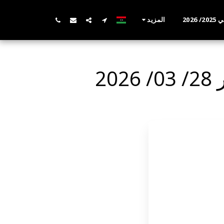
202
المزيد